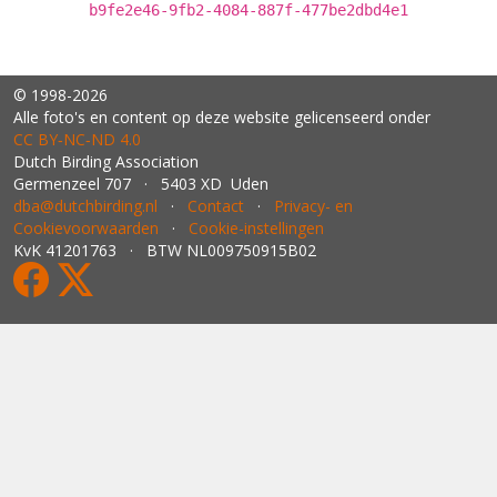
b9fe2e46-9fb2-4084-887f-477be2dbd4e1
© 1998-2026
Alle foto's en content op deze website gelicenseerd onder
CC BY‑NC‑ND 4.0
Dutch Birding Association
Germenzeel 707 · 5403 XD Uden
dba@dutchbirding.nl
·
Contact
·
Privacy- en
Cookievoorwaarden
·
Cookie-instellingen
KvK 41201763 · BTW NL009750915B02