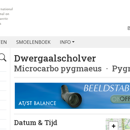
TEN
SMOELENBOEK
INFO
Dwergaalscholver
Microcarbo pygmaeus
· Pyg
Datum & Tijd
+