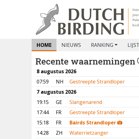
HOME
NIEUWS
RANKING
LIJS
Recente waarnemingen
8 augustus 2026
07:59
NH
Gestreepte Strandloper
7 augustus 2026
19:15
GE
Slangenarend
17:44
FR
Gestreepte Strandloper
15:18
FR
Bairds Strandloper
14:28
ZH
Waterrietzanger