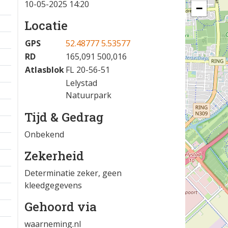
10-05-2025 14:20
−
Locatie
GPS
52.48777 5.53577
RD
165,091 500,016
Atlasblok
FL 20-56-51
Lelystad
Natuurpark
Tijd & Gedrag
Onbekend
Zekerheid
Determinatie zeker, geen
kleedgegevens
Gehoord via
waarneming.nl