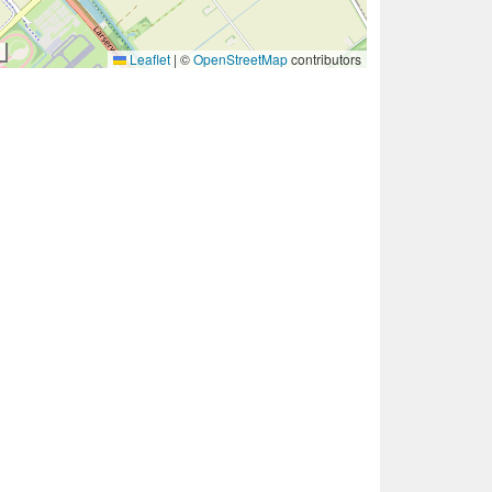
Leaflet
|
©
OpenStreetMap
contributors