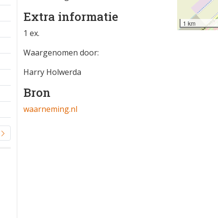
Extra informatie
1 km
1 ex.
Waargenomen door:
Harry Holwerda
Bron
waarneming.nl