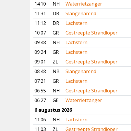
14:10
NH
Waterrietzanger
11:31
DR
Slangenarend
11:12
DR
Lachstern
10:07
GR
Gestreepte Strandloper
09:48
NH
Lachstern
09:24
GR
Lachstern
09:01
ZL
Gestreepte Strandloper
08:48
NB
Slangenarend
07:21
GR
Lachstern
06:55
NH
Gestreepte Strandloper
06:27
GE
Waterrietzanger
6 augustus 2026
11:06
NH
Lachstern
11:03
ZL
Gestreepte Strandloper