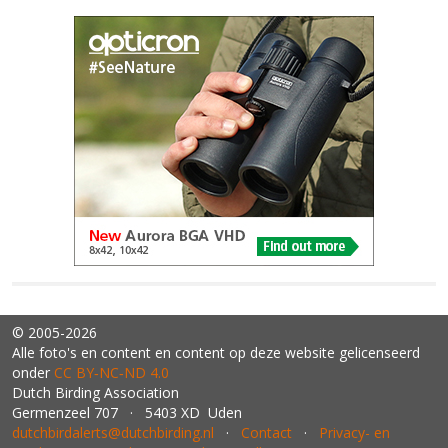
© 2005-2026
Alle foto's en content en content op deze website gelicenseerd
onder
CC BY‑NC‑ND 4.0
Dutch Birding Association
Germenzeel 707 · 5403 XD Uden
dutchbirdalerts@dutchbirding.nl
·
Contact
·
Privacy- en