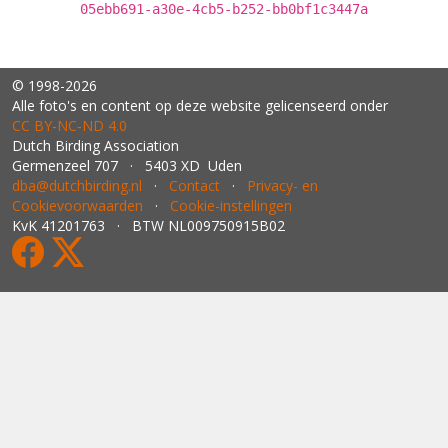
05ebb691-a30e-4cb5-b252-bb0bf1c3447a
© 1998-2026
Alle foto's en content op deze website gelicenseerd onder
CC BY‑NC‑ND 4.0
Dutch Birding Association
Germenzeel 707 · 5403 XD Uden
dba@dutchbirding.nl
·
Contact
·
Privacy- en
Cookievoorwaarden
·
Cookie-instellingen
KvK 41201763 · BTW NL009750915B02