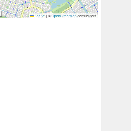
Leaflet
|
©
OpenStreetMap
contributors