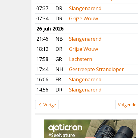
07:37
DR
Slangenarend
07:34
DR
Grijze Wouw
26 juli 2026
21:46
NB
Slangenarend
18:12
DR
Grijze Wouw
17:58
GR
Lachstern
17:44
NH
Gestreepte Strandloper
16:06
FR
Slangenarend
14:56
DR
Slangenarend
Vorige
Volgende