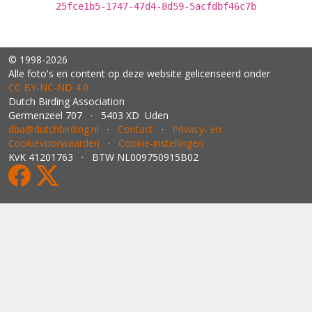
25fce1b5-1747-47d4-8d59-5acfdbf46c7b
© 1998-2026
Alle foto's en content op deze website gelicenseerd onder
CC BY‑NC‑ND 4.0
Dutch Birding Association
Germenzeel 707 · 5403 XD Uden
dba@dutchbirding.nl
·
Contact
·
Privacy- en
Cookievoorwaarden
·
Cookie-instellingen
KvK 41201763 · BTW NL009750915B02