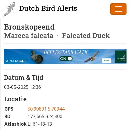
Dutch Bird Alerts
Bronskopeend
Mareca falcata
· Falcated Duck
Datum & Tijd
03-05-2025 12:36
Locatie
GPS
50.90891 5.70944
RD
177,665 324,400
Atlasblok
LI 61-18-13