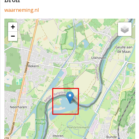
waarneming.nl
+
−