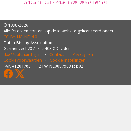
7c12ad1b-2afe-40a6-b728-289b7da94a72
© 1998-2026
Alle foto's en content op deze website gelicenseerd onder
CC BY‑NC‑ND 4.0
Dutch Birding Association
Germenzeel 707 · 5403 XD Uden
dba@dutchbirding.nl
·
Contact
·
Privacy- en
Cookievoorwaarden
·
Cookie-instellingen
KvK 41201763 · BTW NL009750915B02