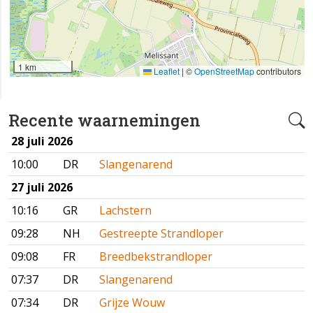
1 km
Leaflet
|
©
OpenStreetMap
contributors
Recente waarnemingen
28 juli 2026
10:00
DR
Slangenarend
27 juli 2026
10:16
GR
Lachstern
09:28
NH
Gestreepte Strandloper
09:08
FR
Breedbekstrandloper
07:37
DR
Slangenarend
07:34
DR
Grijze Wouw