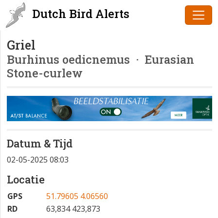
Dutch Bird Alerts
Griel
Burhinus oedicnemus
· Eurasian
Stone-curlew
Datum & Tijd
02-05-2025 08:03
Locatie
GPS
51.79605 4.06560
RD
63,834 423,873