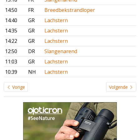
14:50
FR
Breedbekstrandloper
14:40
GR
Lachstern
14:35
GR
Lachstern
14:22
GR
Lachstern
12:50
DR
Slangenarend
11:03
GR
Lachstern
10:39
NH
Lachstern
Vorige
Volgende