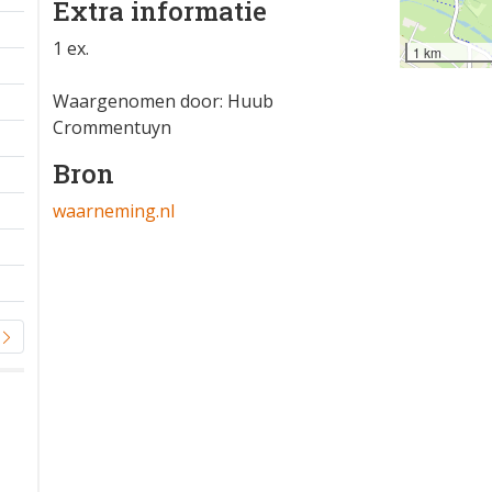
Extra informatie
1 ex.
1 km
Waargenomen door: Huub
Crommentuyn
Bron
waarneming.nl