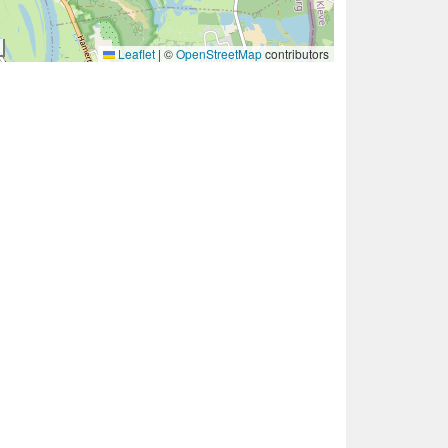
Leaflet
|
©
OpenStreetMap
contributors