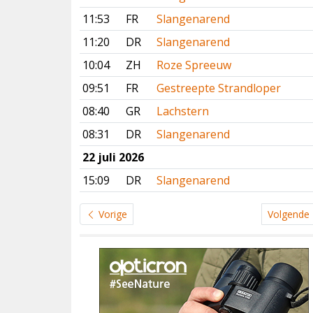
11:53
FR
Slangenarend
11:20
DR
Slangenarend
10:04
ZH
Roze Spreeuw
09:51
FR
Gestreepte Strandloper
08:40
GR
Lachstern
08:31
DR
Slangenarend
22 juli 2026
15:09
DR
Slangenarend
Vorige
Volgende