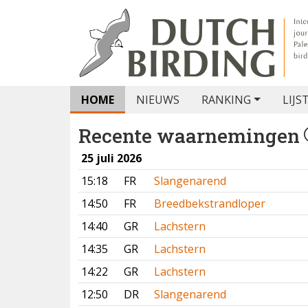
HOME
NIEUWS
RANKING
LIJS
Recente waarnemingen
25 juli 2026
15:18
FR
Slangenarend
14:50
FR
Breedbekstrandloper
14:40
GR
Lachstern
14:35
GR
Lachstern
14:22
GR
Lachstern
12:50
DR
Slangenarend