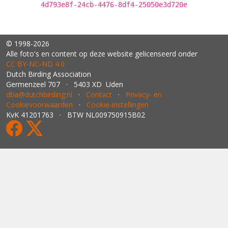
4d793e8f-24cb-4476-8df4-25050e3d720e
© 1998-2026
Alle foto's en content op deze website gelicenseerd onder
CC BY‑NC‑ND 4.0
Dutch Birding Association
Germenzeel 707 · 5403 XD Uden
dba@dutchbirding.nl
·
Contact
·
Privacy- en
Cookievoorwaarden
·
Cookie-instellingen
KvK 41201763 · BTW NL009750915B02