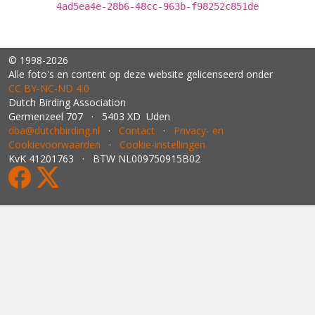
4ad5ea4e-28b6-48cc-963b-f98252c851de
© 1998-2026
Alle foto's en content op deze website gelicenseerd onder
CC BY‑NC‑ND 4.0
Dutch Birding Association
Germenzeel 707 · 5403 XD Uden
dba@dutchbirding.nl
·
Contact
·
Privacy- en
Cookievoorwaarden
·
Cookie-instellingen
KvK 41201763 · BTW NL009750915B02