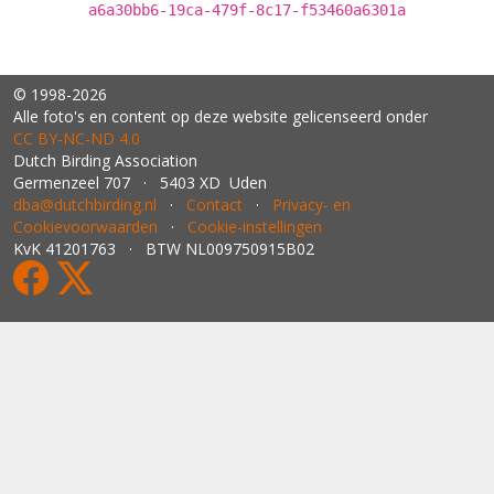
a6a30bb6-19ca-479f-8c17-f53460a6301a
© 1998-2026
Alle foto's en content op deze website gelicenseerd onder
CC BY‑NC‑ND 4.0
Dutch Birding Association
Germenzeel 707 · 5403 XD Uden
dba@dutchbirding.nl
·
Contact
·
Privacy- en
Cookievoorwaarden
·
Cookie-instellingen
KvK 41201763 · BTW NL009750915B02