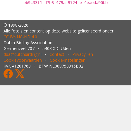
eb9c33f1-d7b6-479a-9724-ef4eaeda90bb
© 1998-2026
Alle foto's en content op deze website gelicenseerd onder
CC BY‑NC‑ND 4.0
Dutch Birding Association
Germenzeel 707 · 5403 XD Uden
dba@dutchbirding.nl
·
Contact
·
Privacy- en
Cookievoorwaarden
·
Cookie-instellingen
KvK 41201763 · BTW NL009750915B02