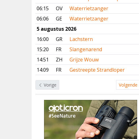
06:15
OV
Waterrietzanger
06:06
GE
Waterrietzanger
5 augustus 2026
16:00
GR
Lachstern
15:20
FR
Slangenarend
14:51
ZH
Grijze Wouw
14:09
FR
Gestreepte Strandloper
Vorige
Volgende