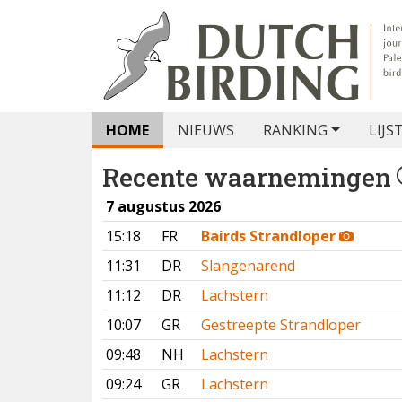
HOME
NIEUWS
RANKING
LIJS
Recente waarnemingen
7 augustus 2026
15:18
FR
Bairds Strandloper
11:31
DR
Slangenarend
11:12
DR
Lachstern
10:07
GR
Gestreepte Strandloper
09:48
NH
Lachstern
09:24
GR
Lachstern