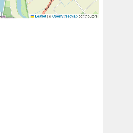
Leaflet
|
©
OpenStreetMap
contributors