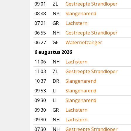
09:01
ZL
Gestreepte Strandloper
08:48
NB
Slangenarend
07:21
GR
Lachstern
06:55
NH
Gestreepte Strandloper
06:27
GE
Waterrietzanger
6 augustus 2026
11:06
NH
Lachstern
11:03
ZL
Gestreepte Strandloper
10:37
DR
Slangenarend
09:53
LI
Slangenarend
09:30
LI
Slangenarend
09:30
GR
Lachstern
09:30
NH
Lachstern
07:30
NH
Gestreepte Strandloper