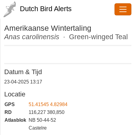
Dutch Bird Alerts
Amerikaanse Wintertaling
Anas carolinensis
· Green-winged
Teal
Datum & Tijd
23-04-2025 13:17
Locatie
GPS
51.41545 4.82984
RD
116,227 380,850
Atlasblok
NB 50-44-52