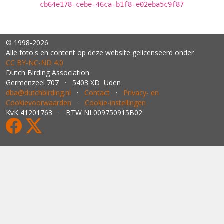
cb64e178-cebe-46ca-b1f8-e02eba5c9f87
© 1998-2026
Alle foto's en content op deze website gelicenseerd onder
CC BY‑NC‑ND 4.0
Dutch Birding Association
Germenzeel 707 · 5403 XD Uden
dba@dutchbirding.nl
·
Contact
·
Privacy- en
Cookievoorwaarden
·
Cookie-instellingen
KvK 41201763 · BTW NL009750915B02