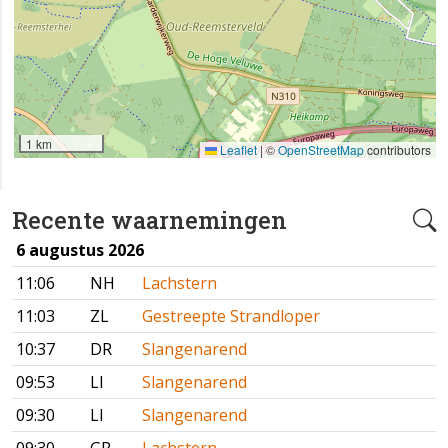
1 km
Leaflet
|
©
OpenStreetMap
contributors
Recente waarnemingen
6 augustus 2026
11:06
NH
Lachstern
11:03
ZL
Gestreepte Strandloper
10:37
DR
Slangenarend
09:53
LI
Slangenarend
09:30
LI
Slangenarend