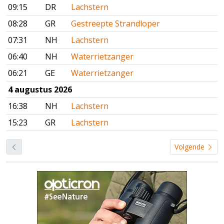
09:15
DR
Lachstern
08:28
GR
Gestreepte Strandloper
07:31
NH
Lachstern
06:40
NH
Waterrietzanger
06:21
GE
Waterrietzanger
4 augustus 2026
16:38
NH
Lachstern
15:23
GR
Lachstern
Volgende