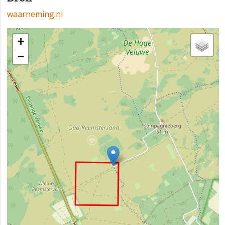
waarneming.nl
+
−