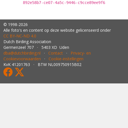
892e58b7-ce07-4a5c-9446-c9cce89ee9f6
© 1998-2026
Alle foto's en content op deze website gelicenseerd onder
CC BY‑NC‑ND 4.0
Dutch Birding Association
Germenzeel 707 · 5403 XD Uden
dba@dutchbirding.nl
·
Contact
·
Privacy- en
Cookievoorwaarden
·
Cookie-instellingen
KvK 41201763 · BTW NL009750915B02