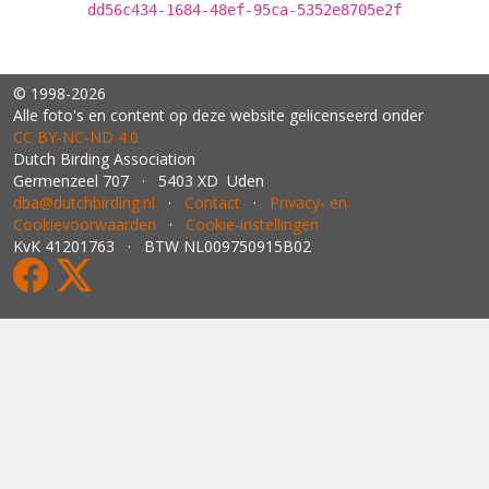
dd56c434-1684-48ef-95ca-5352e8705e2f
© 1998-2026
Alle foto's en content op deze website gelicenseerd onder
CC BY‑NC‑ND 4.0
Dutch Birding Association
Germenzeel 707 · 5403 XD Uden
dba@dutchbirding.nl
·
Contact
·
Privacy- en
Cookievoorwaarden
·
Cookie-instellingen
KvK 41201763 · BTW NL009750915B02