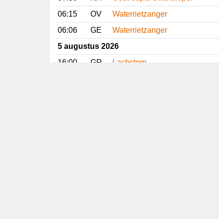
06:15
OV
Waterrietzanger
06:06
GE
Waterrietzanger
5 augustus 2026
16:00
GR
Lachstern
15:20
FR
Slangenarend
14:51
ZH
Grijze Wouw
14:09
FR
Gestreepte Strandloper
Vorige
Volgende
Copyright
© 2005-2026
Alle foto's en content en content op deze website