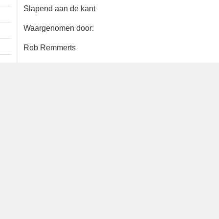
1 ex.
Slapend aan de kant
Waargenomen door:
Rob Remmerts
Bron
waarneming.nl
Dutch Birding Association
Germenzeel 707 · 5403 XD Uden