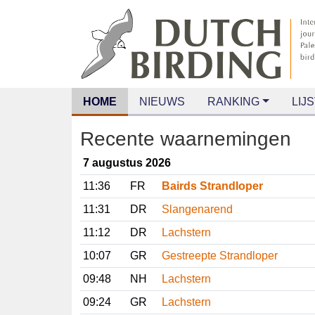
HOME
NIEUWS
RANKING
LIJS
Recente waarnemingen
7 augustus 2026
11:36
FR
Bairds Strandloper
11:31
DR
Slangenarend
11:12
DR
Lachstern
10:07
GR
Gestreepte Strandloper
09:48
NH
Lachstern
09:24
GR
Lachstern