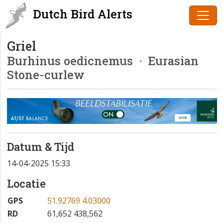
Dutch Bird Alerts
Griel
Burhinus oedicnemus
· Eurasian
Stone-curlew
Datum & Tijd
14-04-2025 15:33
Locatie
GPS
51.92769 4.03000
RD
61,652 438,562