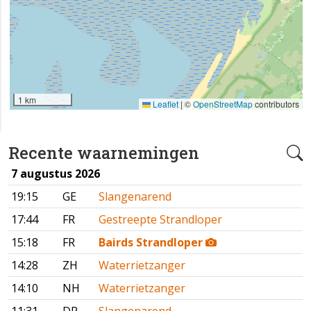
1 km
Leaflet
|
©
OpenStreetMap
contributors
Recente waarnemingen
7 augustus 2026
19:15
GE
Slangenarend
17:44
FR
Gestreepte Strandloper
15:18
FR
Bairds Strandloper
14:28
ZH
Waterrietzanger
14:10
NH
Waterrietzanger