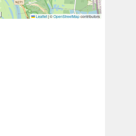
Leaflet
|
©
OpenStreetMap
contributors