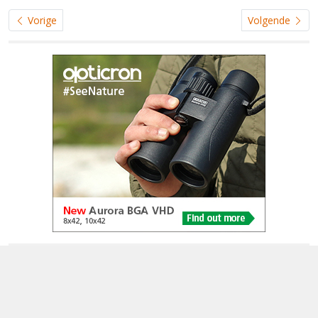
Vorige
Volgende
© 2005-2026
Alle foto's en content en content op deze website gelicenseerd
onder
CC BY‑NC‑ND 4.0