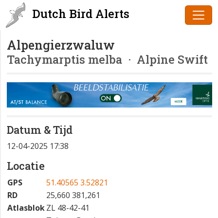
Dutch Bird Alerts
Alpengierzwaluw
Tachymarptis melba
· Alpine Swift
Datum & Tijd
12-04-2025 17:38
Locatie
GPS
51.40565 3.52821
RD
25,660 381,261
Atlasblok
ZL 48-42-41