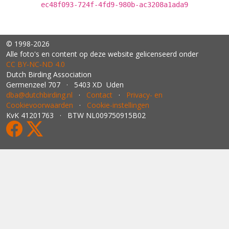
ec48f093-724f-4fd9-980b-ac3208a1ada9
© 1998-2026
Alle foto's en content op deze website gelicenseerd onder
CC BY‑NC‑ND 4.0
Dutch Birding Association
Germenzeel 707 · 5403 XD Uden
dba@dutchbirding.nl
·
Contact
·
Privacy- en
Cookievoorwaarden
·
Cookie-instellingen
KvK 41201763 · BTW NL009750915B02