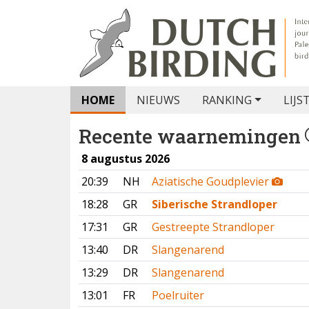
HOME
NIEUWS
RANKING
LIJS
Recente waarnemingen
8 augustus 2026
20:39
NH
Aziatische Goudplevier
18:28
GR
Siberische Strandloper
17:31
GR
Gestreepte Strandloper
13:40
DR
Slangenarend
13:29
DR
Slangenarend
13:01
FR
Poelruiter