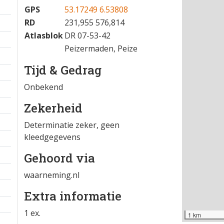
11-04-2025 10:22
−
Locatie
GPS
53.17249 6.53808
RD
231,955 576,814
Atlasblok
DR 07-53-42
Peizermaden, Peize
Tijd & Gedrag
Onbekend
Zekerheid
Determinatie zeker, geen
kleedgegevens
Gehoord via
waarneming.nl