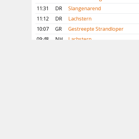
11:31
DR
Slangenarend
11:12
DR
Lachstern
10:07
GR
Gestreepte Strandloper
09:48
NH
Lachstern
09:24
GR
Lachstern
09:01
ZL
Gestreepte Strandloper
Vorige
Volgende
Copyright
© 2005-2026
Alle foto's en content en content op deze website
gelicenseerd onder
CC BY‑NC‑ND 4.0