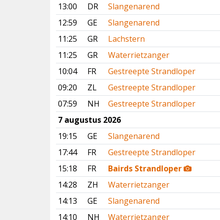
13:00
DR
Slangenarend
12:59
GE
Slangenarend
11:25
GR
Lachstern
11:25
GR
Waterrietzanger
10:04
FR
Gestreepte Strandloper
09:20
ZL
Gestreepte Strandloper
07:59
NH
Gestreepte Strandloper
7 augustus 2026
19:15
GE
Slangenarend
17:44
FR
Gestreepte Strandloper
15:18
FR
Bairds Strandloper
14:28
ZH
Waterrietzanger
14:13
GE
Slangenarend
14:10
NH
Waterrietzanger