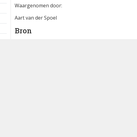
Extra informatie
1 ex.
1 km
Waargenomen door:
Aart van der Spoel
Bron
waarneming.nl
Dutch Birding Association
Germenzeel 707 · 5403 XD Uden
dutchbirdalerts@dutchbirding.nl
·
Contact
·
Privacy- en C
instellingen