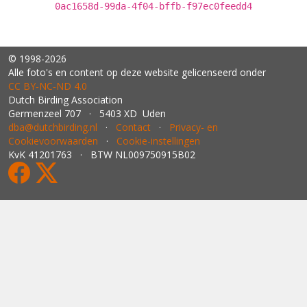
0ac1658d-99da-4f04-bffb-f97ec0feedd4
© 1998-2026
Alle foto's en content op deze website gelicenseerd onder
CC BY‑NC‑ND 4.0
Dutch Birding Association
Germenzeel 707 · 5403 XD Uden
dba@dutchbirding.nl
·
Contact
·
Privacy- en
Cookievoorwaarden
·
Cookie-instellingen
KvK 41201763 · BTW NL009750915B02