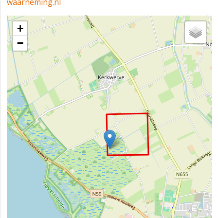
waarneming.nl
+
−