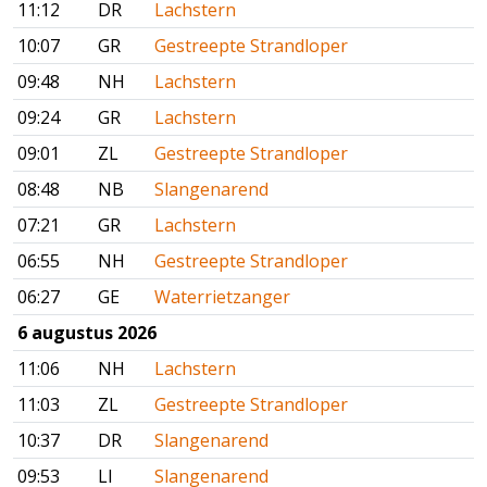
11:12
DR
Lachstern
10:07
GR
Gestreepte Strandloper
09:48
NH
Lachstern
09:24
GR
Lachstern
09:01
ZL
Gestreepte Strandloper
08:48
NB
Slangenarend
07:21
GR
Lachstern
06:55
NH
Gestreepte Strandloper
06:27
GE
Waterrietzanger
6 augustus 2026
11:06
NH
Lachstern
11:03
ZL
Gestreepte Strandloper
10:37
DR
Slangenarend
09:53
LI
Slangenarend