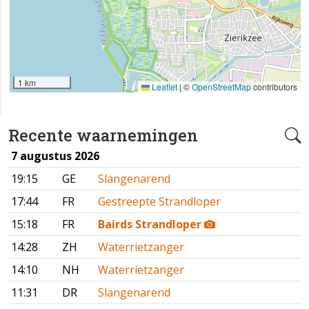
1 km
Leaflet
|
©
OpenStreetMap
contributors
Recente waarnemingen
7 augustus 2026
19:15
GE
Slangenarend
17:44
FR
Gestreepte Strandloper
15:18
FR
Bairds Strandloper
14:28
ZH
Waterrietzanger
14:10
NH
Waterrietzanger
11:31
DR
Slangenarend