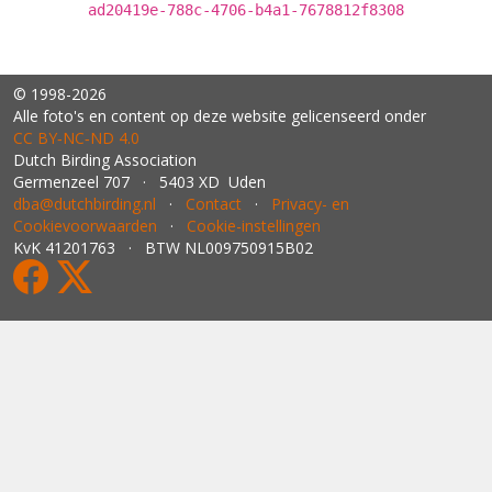
ad20419e-788c-4706-b4a1-7678812f8308
© 1998-2026
Alle foto's en content op deze website gelicenseerd onder
CC BY‑NC‑ND 4.0
Dutch Birding Association
Germenzeel 707 · 5403 XD Uden
dba@dutchbirding.nl
·
Contact
·
Privacy- en
Cookievoorwaarden
·
Cookie-instellingen
KvK 41201763 · BTW NL009750915B02