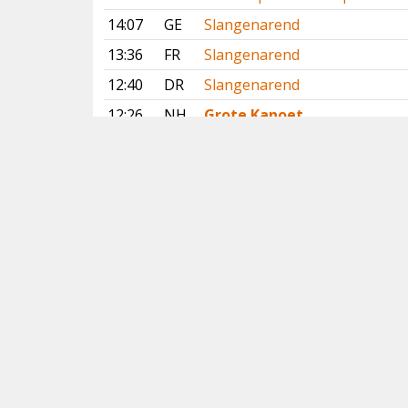
14:07
GE
Slangenarend
13:36
FR
Slangenarend
12:40
DR
Slangenarend
12:26
NH
Grote Kanoet
11:57
GR
Lachstern
10:24
GE
Slangenarend
10:23
FL
Ralreiger
Vorige
Volgende
Copyright
© 2005-2026
Alle foto's en content en content op deze website