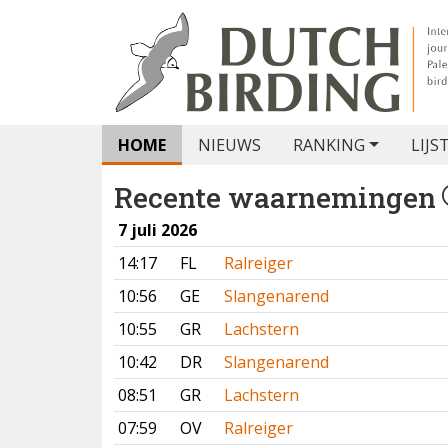
HOME
NIEUWS
RANKING
LIJS
Recente waarnemingen
7 juli 2026
14:17
FL
Ralreiger
10:56
GE
Slangenarend
10:55
GR
Lachstern
10:42
DR
Slangenarend
08:51
GR
Lachstern
07:59
OV
Ralreiger