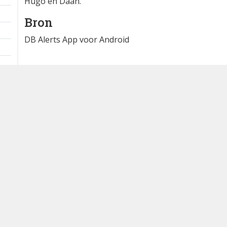
Hugo en Daan.
Bron
DB Alerts App voor Android
Dutch Birding Association
Germenzeel 707 · 5403 XD Uden