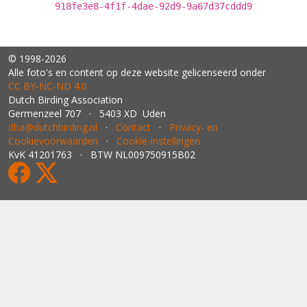
918fe3e8-4f1f-4dae-92d9-9a67d37cddd9
© 1998-2026
Alle foto's en content op deze website gelicenseerd onder
CC BY‑NC‑ND 4.0
Dutch Birding Association
Germenzeel 707 · 5403 XD Uden
dba@dutchbirding.nl
·
Contact
·
Privacy- en
Cookievoorwaarden
·
Cookie-instellingen
KvK 41201763 · BTW NL009750915B02