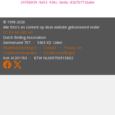
2476b039-9a53-436c-beda-d1bfb7f16abe
© 1998-2026
Alle foto's en content op deze website gelicenseerd onder
CC BY‑NC‑ND 4.0
Dutch Birding Association
Germenzeel 707 · 5403 XD Uden
dba@dutchbirding.nl
·
Contact
·
Privacy- en
Cookievoorwaarden
·
Cookie-instellingen
KvK 41201763 · BTW NL009750915B02