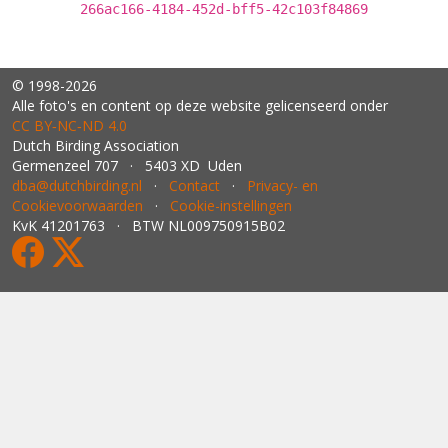
266ac166-4184-452d-bff5-42c103f84869
© 1998-2026
Alle foto's en content op deze website gelicenseerd onder
CC BY‑NC‑ND 4.0
Dutch Birding Association
Germenzeel 707 · 5403 XD Uden
dba@dutchbirding.nl
·
Contact
·
Privacy- en
Cookievoorwaarden
·
Cookie-instellingen
KvK 41201763 · BTW NL009750915B02