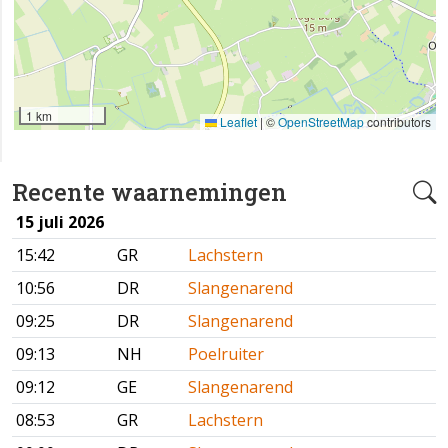
1 km
Leaflet
|
©
OpenStreetMap
contributors
Recente waarnemingen
15 juli 2026
15:42
GR
Lachstern
10:56
DR
Slangenarend
09:25
DR
Slangenarend
09:13
NH
Poelruiter
09:12
GE
Slangenarend
08:53
GR
Lachstern