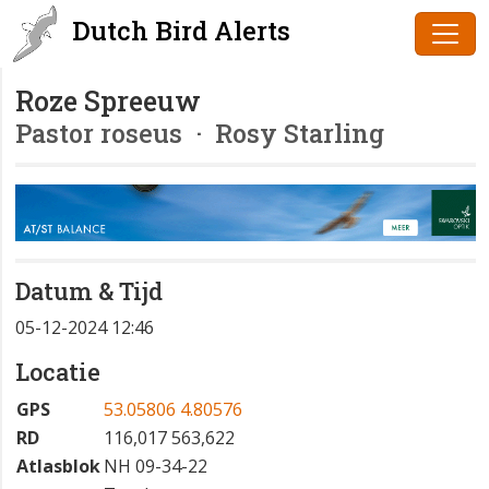
Dutch Bird Alerts
Roze Spreeuw
Pastor roseus
· Rosy Starling
Datum & Tijd
05-12-2024 12:46
Locatie
GPS
53.05806 4.80576
RD
116,017 563,622
Atlasblok
NH 09-34-22