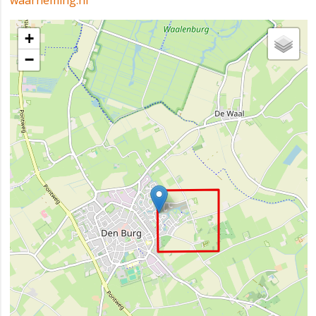
waarneming.nl
+
−