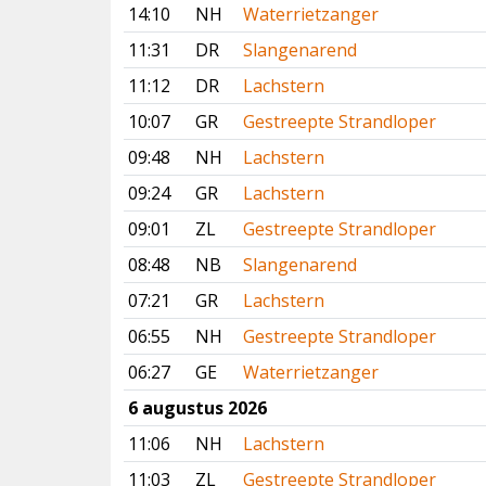
14:10
NH
Waterrietzanger
11:31
DR
Slangenarend
11:12
DR
Lachstern
10:07
GR
Gestreepte Strandloper
09:48
NH
Lachstern
09:24
GR
Lachstern
09:01
ZL
Gestreepte Strandloper
08:48
NB
Slangenarend
07:21
GR
Lachstern
06:55
NH
Gestreepte Strandloper
06:27
GE
Waterrietzanger
6 augustus 2026
11:06
NH
Lachstern
11:03
ZL
Gestreepte Strandloper