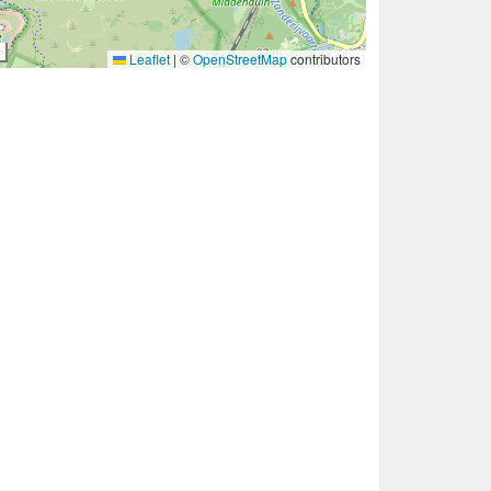
Leaflet
|
©
OpenStreetMap
contributors