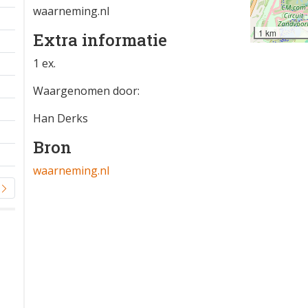
waarneming.nl
1 km
Extra informatie
1 ex.
Waargenomen door:
Han Derks
Bron
waarneming.nl