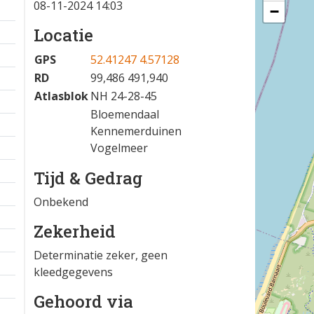
08-11-2024 14:03
−
Locatie
GPS
52.41247 4.57128
RD
99,486 491,940
Atlasblok
NH 24-28-45
Bloemendaal
Kennemerduinen
Vogelmeer
Tijd & Gedrag
Onbekend
Zekerheid
Determinatie zeker, geen
kleedgegevens
Gehoord via