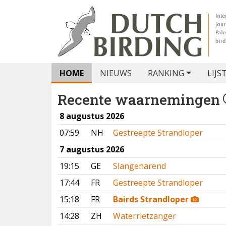
HOME
NIEUWS
RANKING
LIJS
Recente waarnemingen
8 augustus 2026
07:59
NH
Gestreepte Strandloper
7 augustus 2026
19:15
GE
Slangenarend
17:44
FR
Gestreepte Strandloper
15:18
FR
Bairds Strandloper
14:28
ZH
Waterrietzanger