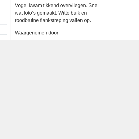
1 ex. overvliegend west
Vogel kwam tikkend overvliegen. Snel
wat foto’s gemaakt. Witte buik en
roodbruine flankstreping vallen op.
Waargenomen door:
Rommert Cazemier
Bron
waarneming.nl