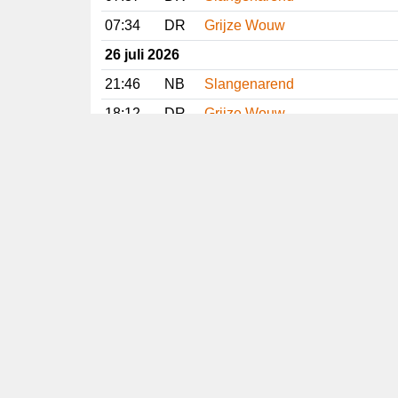
07:34
DR
Grijze Wouw
26 juli 2026
21:46
NB
Slangenarend
18:12
DR
Grijze Wouw
17:58
GR
Lachstern
17:44
NH
Gestreepte Strandloper
16:06
FR
Slangenarend
14:56
DR
Slangenarend
13:24
NH
Gestreepte Strandloper
Vorige
Volgende