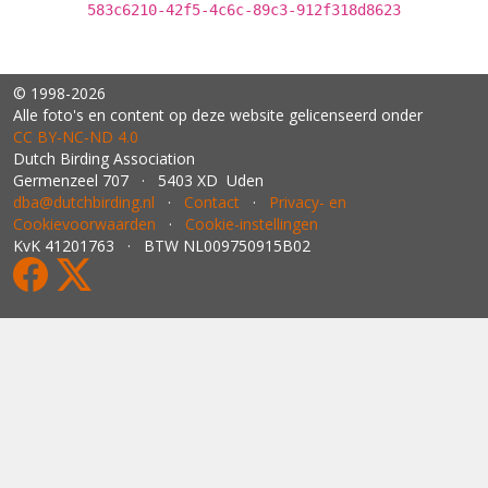
583c6210-42f5-4c6c-89c3-912f318d8623
© 1998-2026
Alle foto's en content op deze website gelicenseerd onder
CC BY‑NC‑ND 4.0
Dutch Birding Association
Germenzeel 707 · 5403 XD Uden
dba@dutchbirding.nl
·
Contact
·
Privacy- en
Cookievoorwaarden
·
Cookie-instellingen
KvK 41201763 · BTW NL009750915B02