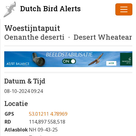
Dutch Bird Alerts
Woestijntapuit
Oenanthe deserti
· Desert Wheatear
Datum & Tijd
08-10-2024 09:24
Locatie
GPS
53.01211 4.78969
RD
114,897 558,518
Atlasblok
NH 09-43-25