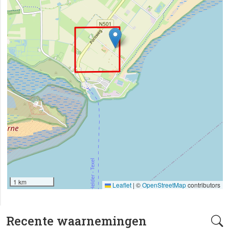
1 km
Leaflet
|
©
OpenStreetMap
contributors
Recente waarnemingen