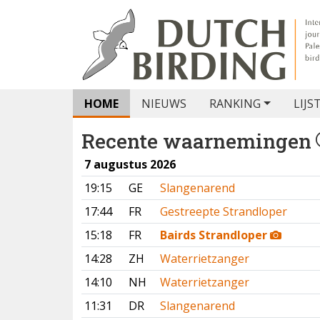
HOME
NIEUWS
RANKING
LIJS
Recente waarnemingen
7 augustus 2026
19:15
GE
Slangenarend
17:44
FR
Gestreepte Strandloper
15:18
FR
Bairds Strandloper
14:28
ZH
Waterrietzanger
14:10
NH
Waterrietzanger
11:31
DR
Slangenarend