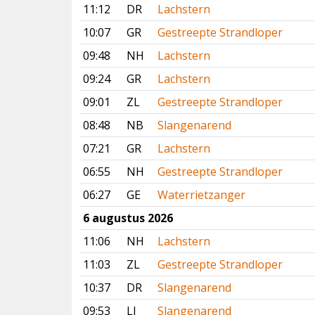
11:12
DR
Lachstern
10:07
GR
Gestreepte Strandloper
09:48
NH
Lachstern
09:24
GR
Lachstern
09:01
ZL
Gestreepte Strandloper
08:48
NB
Slangenarend
07:21
GR
Lachstern
06:55
NH
Gestreepte Strandloper
06:27
GE
Waterrietzanger
6 augustus 2026
11:06
NH
Lachstern
11:03
ZL
Gestreepte Strandloper
10:37
DR
Slangenarend
09:53
LI
Slangenarend