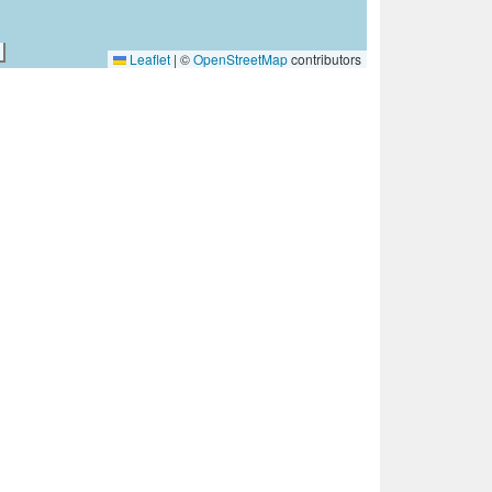
Leaflet
|
©
OpenStreetMap
contributors