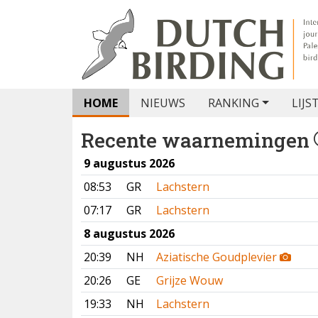
HOME
NIEUWS
RANKING
LIJS
Recente waarnemingen
9 augustus 2026
08:53
GR
Lachstern
07:17
GR
Lachstern
8 augustus 2026
20:39
NH
Aziatische Goudplevier
20:26
GE
Grijze Wouw
19:33
NH
Lachstern