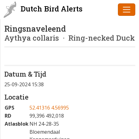
Dutch Bird Alerts
Ringsnaveleend
Aythya collaris
· Ring-necked Duck
Datum & Tijd
25-09-2024 15:38
Locatie
GPS
52.41316 4.56995
RD
99,396 492,018
Atlasblok
NH 24-28-35
Bloemendaal