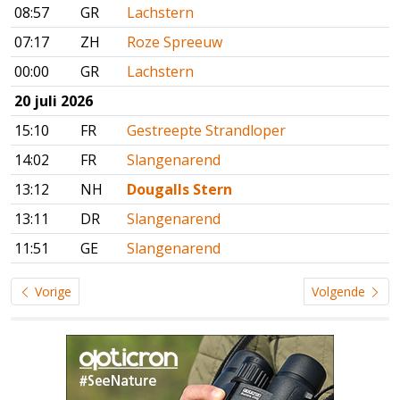
08:57
GR
Lachstern
07:17
ZH
Roze Spreeuw
00:00
GR
Lachstern
20 juli 2026
15:10
FR
Gestreepte Strandloper
14:02
FR
Slangenarend
13:12
NH
Dougalls Stern
13:11
DR
Slangenarend
11:51
GE
Slangenarend
Vorige
Volgende