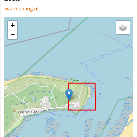
waarneming.nl
+
−