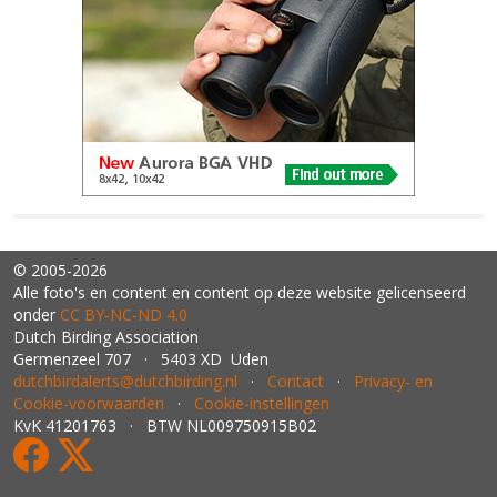
© 2005-2026
Alle foto's en content en content op deze website gelicenseerd
onder
CC BY‑NC‑ND 4.0
Dutch Birding Association
Germenzeel 707 · 5403 XD Uden
dutchbirdalerts@dutchbirding.nl
·
Contact
·
Privacy- en
Cookie-voorwaarden
·
Cookie-instellingen
KvK 41201763 · BTW NL009750915B02