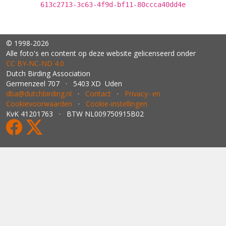
613c2713-3c63-4f9d-bf11-80ccca40dd4e
© 1998-2026
Alle foto's en content op deze website gelicenseerd onder
CC BY‑NC‑ND 4.0
Dutch Birding Association
Germenzeel 707 · 5403 XD Uden
dba@dutchbirding.nl
·
Contact
·
Privacy- en
Cookievoorwaarden
·
Cookie-instellingen
KvK 41201763 · BTW NL009750915B02