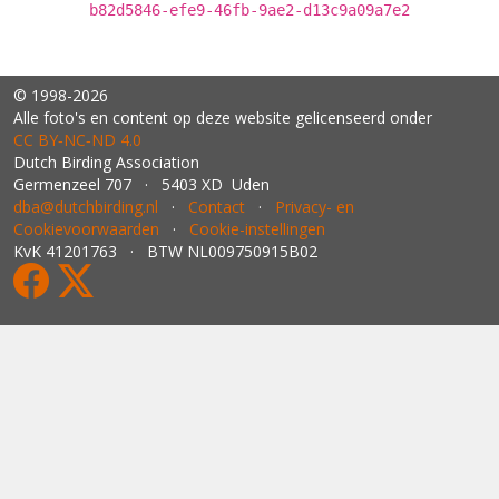
b82d5846-efe9-46fb-9ae2-d13c9a09a7e2
© 1998-2026
Alle foto's en content op deze website gelicenseerd onder
CC BY‑NC‑ND 4.0
Dutch Birding Association
Germenzeel 707 · 5403 XD Uden
dba@dutchbirding.nl
·
Contact
·
Privacy- en
Cookievoorwaarden
·
Cookie-instellingen
KvK 41201763 · BTW NL009750915B02