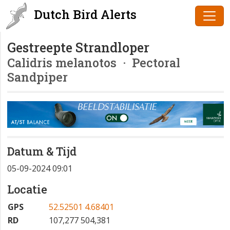
Dutch Bird Alerts
Gestreepte Strandloper
Calidris melanotos
· Pectoral
Sandpiper
Datum & Tijd
05-09-2024 09:01
Locatie
GPS
52.52501 4.68401
RD
107,277 504,381