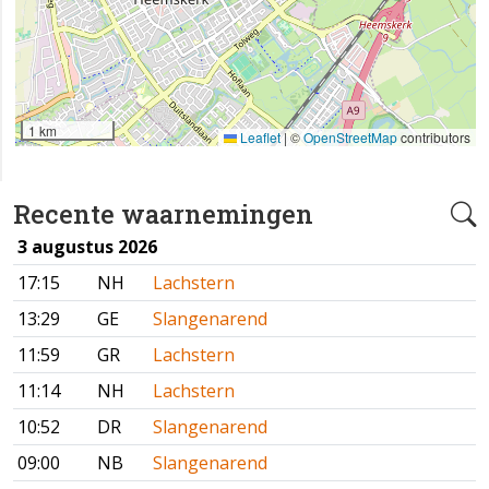
1 km
Leaflet
|
©
OpenStreetMap
contributors
Recente waarnemingen
3 augustus 2026
17:15
NH
Lachstern
13:29
GE
Slangenarend
11:59
GR
Lachstern
11:14
NH
Lachstern
10:52
DR
Slangenarend
09:00
NB
Slangenarend