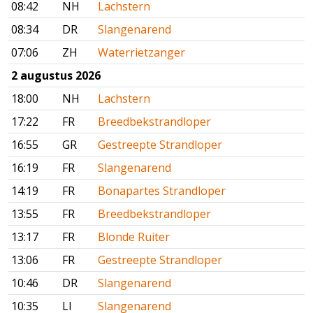
08:42
NH
Lachstern
08:34
DR
Slangenarend
07:06
ZH
Waterrietzanger
2 augustus 2026
18:00
NH
Lachstern
17:22
FR
Breedbekstrandloper
16:55
GR
Gestreepte Strandloper
16:19
FR
Slangenarend
14:19
FR
Bonapartes Strandloper
13:55
FR
Breedbekstrandloper
13:17
FR
Blonde Ruiter
13:06
FR
Gestreepte Strandloper
10:46
DR
Slangenarend
10:35
LI
Slangenarend