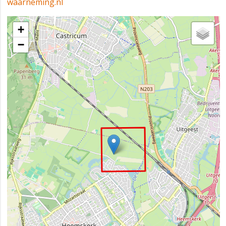
waarneming.nl
+
−