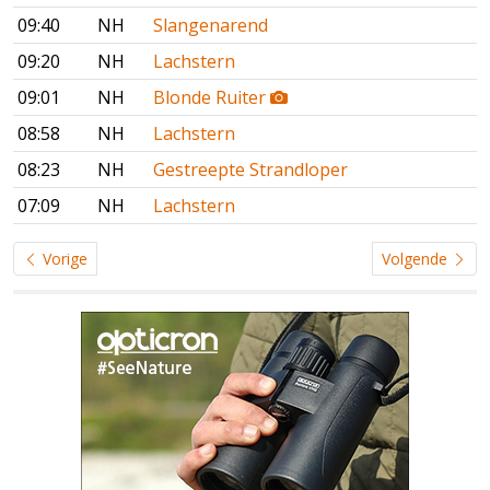
09:40
NH
Slangenarend
09:20
NH
Lachstern
09:01
NH
Blonde Ruiter
08:58
NH
Lachstern
08:23
NH
Gestreepte Strandloper
07:09
NH
Lachstern
Vorige
Volgende