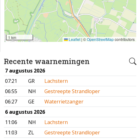
1 km
Leaflet
|
©
OpenStreetMap
contributors
Recente waarnemingen
7 augustus 2026
07:21
GR
Lachstern
06:55
NH
Gestreepte Strandloper
06:27
GE
Waterrietzanger
6 augustus 2026
11:06
NH
Lachstern
11:03
ZL
Gestreepte Strandloper