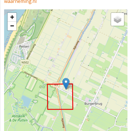
waarneming.nl
+
−