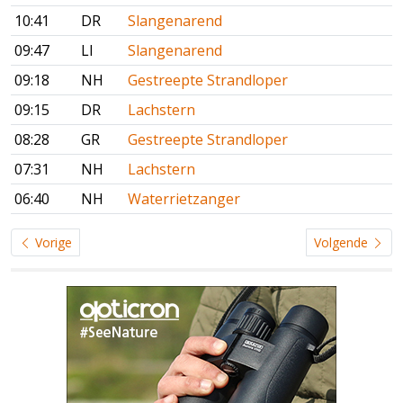
10:41
DR
Slangenarend
09:47
LI
Slangenarend
09:18
NH
Gestreepte Strandloper
09:15
DR
Lachstern
08:28
GR
Gestreepte Strandloper
07:31
NH
Lachstern
06:40
NH
Waterrietzanger
Vorige
Volgende