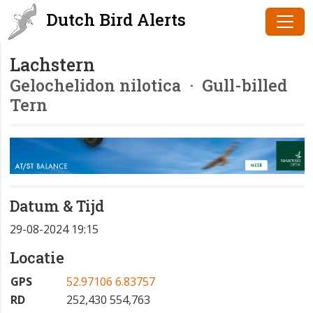
Dutch Bird Alerts
Lachstern
Gelochelidon nilotica
· Gull-billed
Tern
Datum & Tijd
29-08-2024 19:15
Locatie
GPS
52.97106 6.83757
RD
252,430 554,763