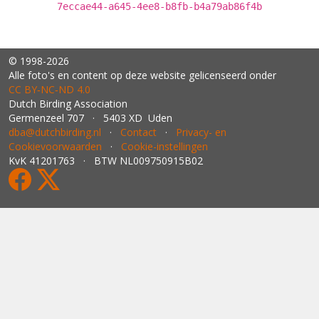
7eccae44-a645-4ee8-b8fb-b4a79ab86f4b
© 1998-2026
Alle foto's en content op deze website gelicenseerd onder
CC BY‑NC‑ND 4.0
Dutch Birding Association
Germenzeel 707 · 5403 XD Uden
dba@dutchbirding.nl
·
Contact
·
Privacy- en
Cookievoorwaarden
·
Cookie-instellingen
KvK 41201763 · BTW NL009750915B02