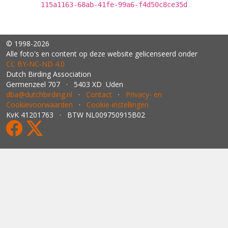
115a1163-68ab-41fe-99a6-f4d50c8ce35d
© 1998-2026
Alle foto's en content op deze website gelicenseerd onder
CC BY‑NC‑ND 4.0
Dutch Birding Association
Germenzeel 707 · 5403 XD Uden
dba@dutchbirding.nl
·
Contact
·
Privacy- en
Cookievoorwaarden
·
Cookie-instellingen
KvK 41201763 · BTW NL009750915B02