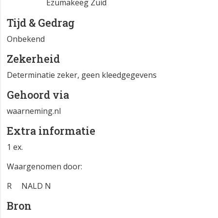
Atlasblok
FR 06-16-52
Ezumakeeg Zuid
Tijd & Gedrag
Onbekend
Zekerheid
Determinatie zeker, geen kleedgegevens
Gehoord via
waarneming.nl
Extra informatie
1 ex.
Waargenomen door:
R🙃NALD N